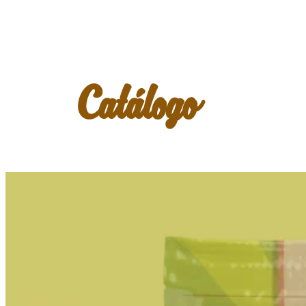
La hizo el tatarabuelo, la vendía el tío, la
prepara la tía y la toma el primo.
Porque en Colombia,
todos
crecimos con
agua de panela.
Conoce más sobre nuestra panela
Catálogo