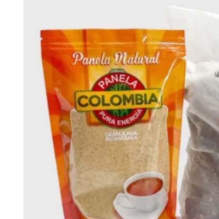
WAS:
IS:
$53,250.
$48,000.