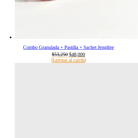
Combo Granulada + Pastilla + Sachet Jengibre
ORIGINAL
CURRENT
$
53,250
$
48,000
PRICE
PRICE
Agregar al carrito