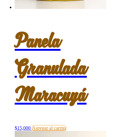
Panela
Granulada
Maracuyá
Este
$
15,000
Agregar al carrito
producto