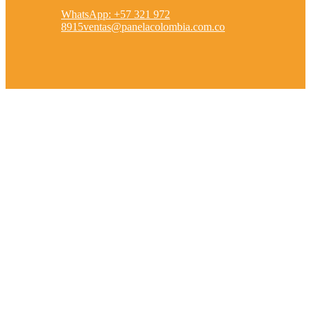
WhatsApp: +57 321 972
8915
ventas@panelacolombia.com.co