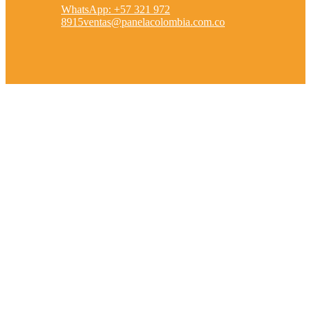
WhatsApp: +57 321 972
8915
ventas@panelacolombia.com.co