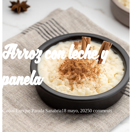
Arroz con leche y
panela
Carlos Enrique Parada Sanabria
18 mayo, 2025
0 comments