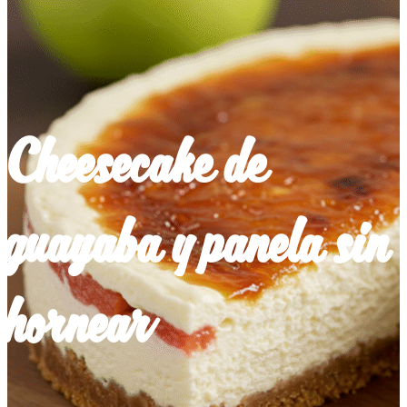
Cheesecake de
guayaba y panela sin
hornear