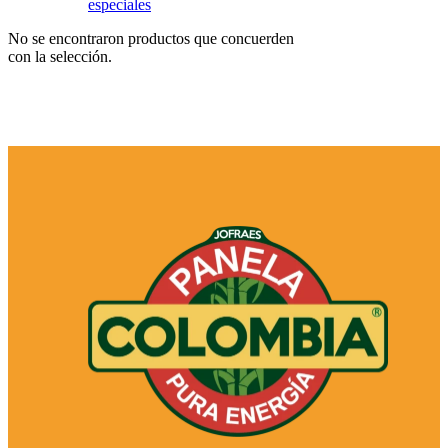
Categorías
del
producto
Combos
Panela
Saborizada
Panela
Entera
Panela
granulada
Infusiones
de
panela
Productos
especiales
No se encontraron productos que concuerden
con la selección.