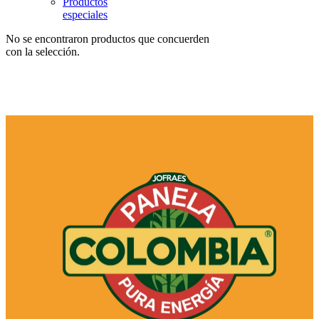
Categorías
del
producto
Combos
Panela
Saborizada
Panela
Entera
Panela
granulada
Infusiones
de
panela
Productos
especiales
No se encontraron productos que concuerden
con la selección.