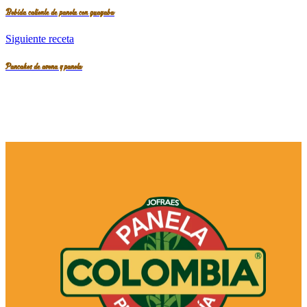
Bebida caliente de panela con guayaba
Siguiente receta
Pancakes de avena y panela