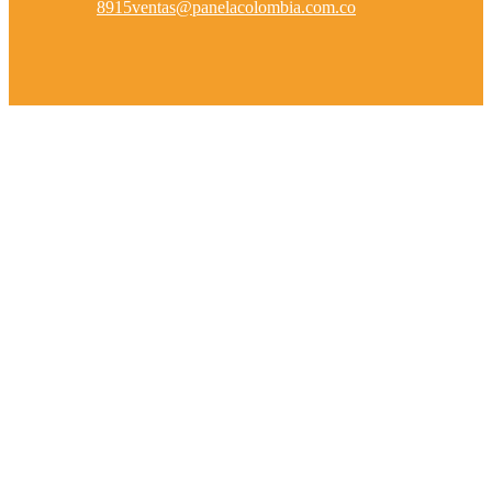
8915
ventas@panelacolombia.com.co